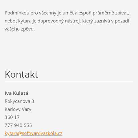
Podmínkou pro všechny je umět alespoň průměrně zpívat,
neboť kytara je doprovodný nástroj, který zaznívá v pozadí
vašeho zpěvu.
Kontakt
Iva Kulatá
Rokycanova 3
Karlovy Vary
360 17
777 940 555
kytara@s
oftwarov
askola.c
z